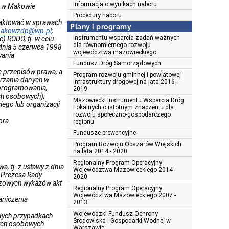
Informacja o wynikach naboru
h w Makowie
Procedury naboru
taktować w sprawach
Plany i programy
akowzdp@wp.pl
;
Instrumentu wsparcia zadań ważnych
) RODO, tj. w celu
dla równomiernego rozwoju
 dnia 5 czerwca 1998
województwa mazowieckiego
wania
Fundusz Dróg Samorządowych
 przepisów prawa, a
Program rozwoju gminnej i powiatowej
arzania danych w
infrastruktury drogowej na lata 2016 -
 oprogramowania,
2019
ch osobowych);
Mazowiecki Instrumentu Wsparcia Dróg
ego lub organizacji
Lokalnych o istotnym znaczeniu dla
rozwoju społeczno-gospodarczego
ora.
regionu
Fundusze prewencyjne
Program Rozwoju Obszarów Wiejskich
na lata 2014 - 2020
Regionalny Program Operacyjny
 tj. z ustawy z dnia
Województwa Mazowieckiego 2014 -
 Prezesa Rady
2020
zeczowych wykazów akt
Regionalny Program Operacyjny
Województwa Mazowieckiego 2007 -
aniczenia
2013
Wojewódzki Fundusz Ochrony
ałych przypadkach
Środowiska i Gospodarki Wodnej w
ych osobowych
Warszawie