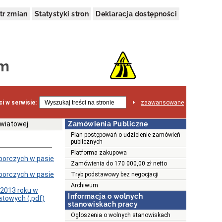
tr zmian
Statystyki stron
Deklaracja dostępności
im
i w serwisie:
zaawansowane
owiatowej
Zamówienia Publiczne
Plan postępowań o udzielenie zamówień
publicznych
Platforma zakupowa
borczych w pasie
Zamówienia do 170 000,00 zł netto
borczych w pasie
Tryb podstawowy bez negocjacji
Archiwum
2013 roku w
Informacja o wolnych
iatowych
(.pdf)
stanowiskach pracy
Ogłoszenia o wolnych stanowiskach