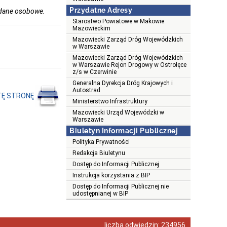
Przydatne Adresy
a dane osobowe.
Starostwo Powiatowe w Makowie
Mazowieckim
Mazowiecki Zarząd Dróg Wojewódzkich
w Warszawie
Mazowiecki Zarząd Dróg Wojewódzkich
w Warszawie Rejon Drogowy w Ostrołęce
z/s w Czerwinie
Generalna Dyrekcja Dróg Krajowych i
Autostrad
TĘ STRONĘ
Ministerstwo Infrastruktury
Mazowiecki Urząd Wojewódzki w
Warszawie
Biuletyn Informacji Publicznej
Polityka Prywatności
Redakcja Biuletynu
Dostęp do Informacji Publicznej
Instrukcja korzystania z BIP
Dostęp do Informacji Publicznej nie
udostępnianej w BIP
liczba odwiedzin:
234956