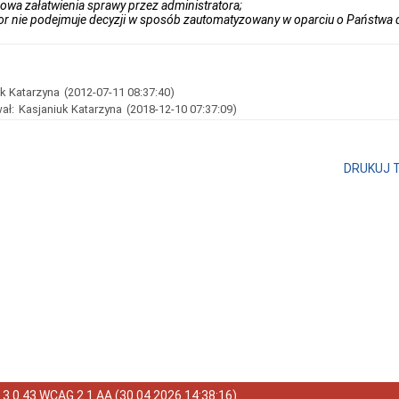
wa załatwienia sprawy przez administratora;
tor nie podejmuje decyzji w sposób zautomatyzowany w oparciu o Państw
k Katarzyna
(2012-07-11 08:37:40)
ał:
Kasjaniuk Katarzyna
(2018-12-10 07:37:09)
DRUKUJ 
a
3.0.43 WCAG 2.1 AA
(
30.04.2026 14:38:16
)