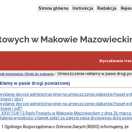
Strona główna
Instrukcja
Redakcja
Rejes
atowych w Makowie Mazowieck
Wyszukiwanie treśc
Umieszczenie reklamy w pasie drogi p
nik interesanta / Druki do pobrania
klamy w pasie drogi powiatowej
wydanie decyzji administracyjnej na umieszczenie plakatów/haseł wy
atowej (.doc)
wydanie decyzji administracyjnej na umieszczenie plakatów/haseł wy
towej (.pdf)
 XXV/154/13 Rady Powiatu w Makowie Mazowieckim z dnia 26 marca 
talenia wysokości stawek opłat za zajęcie pasa drogowego dróg pow
t. 1 Ogólnego Rozporządzenia o Ochronie Danych (RODO) informujemy, że: