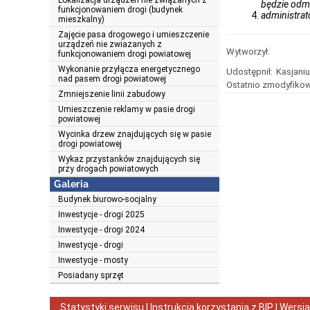
Lokalizacja urządzeń nie związanych z
będzie odmo
funkcjonowaniem drogi (budynek
administra
mieszkalny)
Zajęcie pasa drogowego i umieszczenie
urządzeń nie zwiazanych z
Wytworzył:
funkcjonowaniem drogi powiatowej
Wykonanie przyłącza energetycznego
Udostępnił:
Kasjaniu
nad pasem drogi powiatowej
Ostatnio zmodyfikow
Zmniejszenie linii zabudowy
Umieszczenie reklamy w pasie drogi
powiatowej
Wycinka drzew znajdujących się w pasie
drogi powiatowej
Wykaz przystanków znajdujących się
przy drogach powiatowych
Galeria
Budynek biurowo-socjalny
Inwestycje - drogi 2025
Inwestycje - drogi 2024
Inwestycje - drogi
Inwestycje - mosty
Posiadany sprzęt
Statystyki serwisu
|
Instrukcja korzystania z BIP
| Wersj