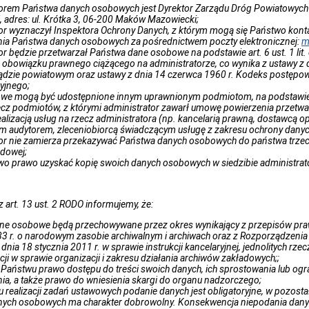
torem Państwa danych osobowych jest Dyrektor Zarządu Dróg Powiatowyc
 adres: ul. Krótka 3, 06-200 Maków Mazowiecki;
tor wyznaczył Inspektora Ochrony Danych, z którym mogą się Państwo kon
nia Państwa danych osobowych za pośrednictwem poczty elektronicznej:
m
or będzie przetwarzał Państwa dane osobowe na podstawie art. 6 ust. 1 lit. c
 obowiązku prawnego ciążącego na administratorze, co wynika z ustawy z
ądzie powiatowym oraz ustawy z dnia 14 czerwca 1960 r. Kodeks postępo
yjnego;
we mogą być udostępnione innym uprawnionym podmiotom, na podstawie
ecz podmiotów, z którymi administrator zawarł umowę powierzenia przetw
ealizacją usług na rzecz administratora (np. kancelarią prawną, dostawcą
m audytorem, zleceniobiorcą świadczącym usługę z zakresu ochrony dany
or nie zamierza przekazywać Państwa danych osobowych do państwa trzeci
dowej;
o prawo uzyskać kopię swoich danych osobowych w siedzibie administrat
art. 13 ust. 2 RODO informujemy, że:
e osobowe będą przechowywane przez okres wynikający z przepisów prawa,
83 r. o narodowym zasobie archiwalnym i archiwach oraz z Rozporządzenia
 dnia 18 stycznia 2011 r. w sprawie instrukcji kancelaryjnej, jednolitych r
kcji w sprawie organizacji i zakresu działania archiwów zakładowych;;
 Państwu prawo dostępu do treści swoich danych, ich sprostowania lub ogr
ia, a także prawo do wniesienia skargi do organu nadzorczego;
 realizacji zadań ustawowych podanie danych jest obligatoryjne, w pozost
nych osobowych ma charakter dobrowolny. Konsekwencja niepodania dan