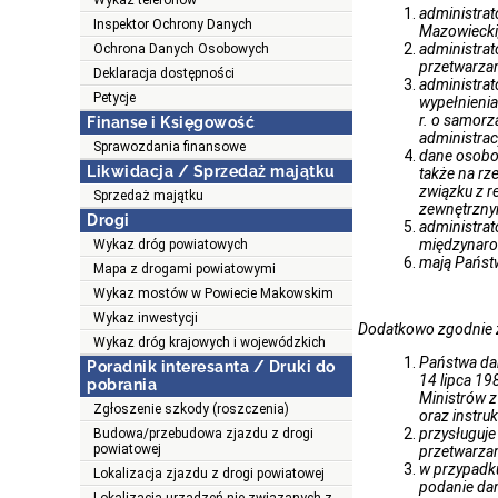
Wykaz telefonów
administra
Inspektor Ochrony Danych
Mazowiecki,
administra
Ochrona Danych Osobowych
przetwarza
Deklaracja dostępności
administrat
Petycje
wypełnienia
r. o samorz
Finanse i Księgowość
administrac
Sprawozdania finansowe
dane osobo
Likwidacja / Sprzedaż majątku
także na rz
związku z r
Sprzedaż majątku
zewnętrzny
Drogi
administrat
międzynaro
Wykaz dróg powiatowych
mają Państw
Mapa z drogami powiatowymi
Wykaz mostów w Powiecie Makowskim
Wykaz inwestycji
Dodatkowo zgodnie z 
Wykaz dróg krajowych i wojewódzkich
Państwa dan
Poradnik interesanta / Druki do
14 lipca 19
pobrania
Ministrów z
Zgłoszenie szkody (roszczenia)
oraz instru
przysługuje
Budowa/przebudowa zjazdu z drogi
powiatowej
przetwarzan
w przypadku
Lokalizacja zjazdu z drogi powiatowej
podanie da