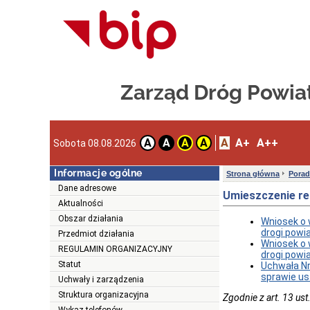
Zarząd Dróg Powi
A
A+
A++
A
A
A
A
Sobota 08.08.2026
Informacje ogólne
Strona główna
Porad
Dane adresowe
Umieszczenie re
Aktualności
Obszar działania
Wniosek o 
drogi powi
Przedmiot działania
Wniosek o 
REGULAMIN ORGANIZACYJNY
drogi powia
Statut
Uchwała
Nr
sprawie us
Uchwały i zarządzenia
Struktura organizacyjna
Zgodnie z art. 13 us