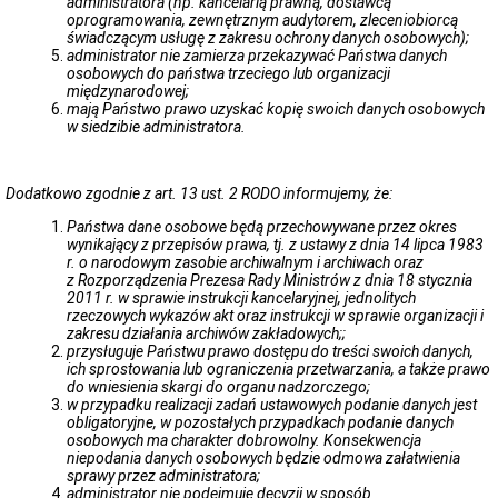
administratora (np. kancelarią prawną, dostawcą
Mapa
oprogramowania, zewnętrznym audytorem, zleceniobiorcą
z
świadczącym usługę z zakresu ochrony danych osobowych);
drogami
administrator nie zamierza przekazywać Państwa danych
powiatowymi
osobowych do państwa trzeciego lub organizacji
międzynarodowej;
Wykaz
mają Państwo prawo uzyskać kopię swoich danych osobowych
mostów
w siedzibie administratora.
w
Powiecie
Makowskim
Dodatkowo zgodnie z art. 13 ust. 2 RODO informujemy, że:
Wykaz
inwestycji
Państwa dane osobowe będą przechowywane przez okres
Wykaz
wynikający z przepisów prawa, tj. z ustawy z dnia 14 lipca 1983
dróg
r. o narodowym zasobie archiwalnym i archiwach oraz
krajowych
z Rozporządzenia Prezesa Rady Ministrów z dnia 18 stycznia
i
2011 r. w sprawie instrukcji kancelaryjnej, jednolitych
wojewódzkich
rzeczowych wykazów akt oraz instrukcji w sprawie organizacji i
zakresu działania archiwów zakładowych;;
Poradnik
przysługuje Państwu prawo dostępu do treści swoich danych,
interesanta
ich sprostowania lub ograniczenia przetwarzania, a także prawo
/
do wniesienia skargi do organu nadzorczego;
Druki
w przypadku realizacji zadań ustawowych podanie danych jest
do
obligatoryjne, w pozostałych przypadkach podanie danych
pobrania
osobowych ma charakter dobrowolny. Konsekwencja
Zgłoszenie
niepodania danych osobowych będzie odmowa załatwienia
szkody
sprawy przez administratora;
(roszczenia)
administrator nie podejmuje decyzji w sposób