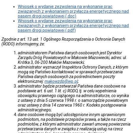
Inspektor
Ochrony
Wniosek o wydanie zezwolenia na wykonanie prac
Danych
związanych z wykonaniem przyłącza energetycznego nad
pasem drogi powiatowej (.doc)
Ochrona
Wniosek o wydanie zezwolenia na wykonanie prac
Danych
związanych z wykonaniem przyłącza energetycznego nad
Osobowych
pasem drogi powiatowej (.pdf)
Deklaracja
Zgodnie z art. 13 ust. 1 Ogólnego Rozporządzenia o Ochronie Danych
dostępności
(RODO) informujemy, że:
Petycje
administratorem Państwa danych osobowych jest Dyrektor
Finanse
Zarządu Dróg Powiatowych w Makowie Mazowiecki, adres: ul.
i
Krótka 3, 06-200 Maków Mazowiecki;
Księgowość
administrator wyznaczył Inspektora Ochrony Danych, z którym
Sprawozdania
mogą się Państwo kontaktować w sprawach przetwarzania
finansowe
Państwa danych osobowych za pośrednictwem poczty
elektronicznej:
makowzdp@wp.pl
;
Likwidacja
administrator będzie przetwarzał Państwa dane osobowe na
/
podstawie art. 6 ust. 1 lit. c) RODO, tj. w celu wypełnienia
Sprzedaż
obowiązku prawnego ciążącego na administratorze, co wynika
majątku
z ustawy z dnia 5 czerwca 1998 r. o samorządzie powiatowym
Sprzedaż
oraz ustawy z dnia 14 czerwca 1960 r. Kodeks postępowania
majątku
administracyjnego;
Drogi
dane osobowe mogą być udostępnione innym uprawnionym
podmiotom, na podstawie przepisów prawa, a także na rzecz
Wykaz
podmiotów, z którymi administrator zawarł umowę powierzenia
dróg
przetwarzania danych w związku z realizacją usług na rzecz
powiatowych