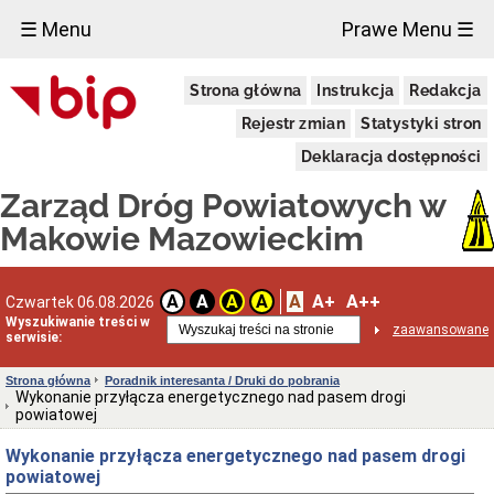
×
☰ Menu
Prawe Menu ☰
Informacje
Strona główna
Instrukcja
Redakcja
ogólne
Dane
Rejestr zmian
Statystyki stron
adresowe
Deklaracja dostępności
Aktualności
Obszar
Zarząd Dróg Powiatowych w
działania
Makowie Mazowieckim
Przedmiot
działania
REGULAMIN
ORGANIZACYJNY
A
A+
A++
A
A
A
A
Czwartek 06.08.2026
Wyszukiwanie treści w
Statut
zaawansowane
serwisie:
Uchwały
i
Strona główna
Poradnik interesanta / Druki do pobrania
zarządzenia
Wykonanie przyłącza energetycznego nad pasem drogi
Struktura
powiatowej
organizacyjna
Wykonanie przyłącza energetycznego nad pasem drogi
Wykaz
telefonów
powiatowej